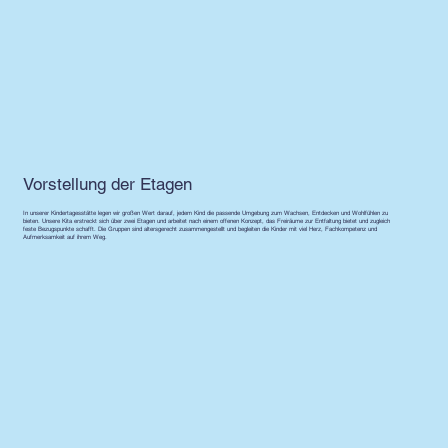
Vorstellung der Etagen
In unserer Kindertagesstätte legen wir großen Wert darauf, jedem Kind die passende Umgebung zum Wachsen, Entdecken und Wohlfühlen zu
bieten. Unsere Kita erstreckt sich über zwei Etagen und arbeitet nach einem offenen Konzept, das Freiräume zur Entfaltung bietet und zugleich
feste Bezugspunkte schafft. Die Gruppen sind altersgerecht zusammengestellt und begleiten die Kinder mit viel Herz, Fachkompetenz und
Aufmerksamkeit auf ihrem Weg.