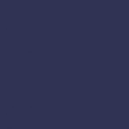
DRK Kita Vita Dülmen
Fragen?
Besuchen Sie uns.
Wir sind für Sie da.
August-Schlüter-Straße 58
48249 Dülmen
02594 / 7 85 16 16
drk-kita-vita@web.de
Rechtliches
Datenschutzerklärung
Impressum
Menü